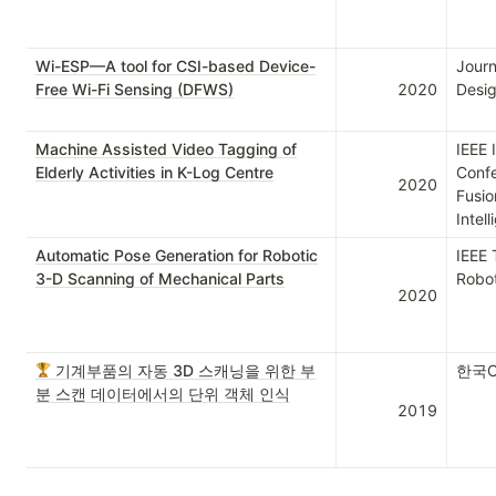
Wi-ESP—A tool for CSI-based Device-
Journ
Free Wi-Fi Sensing (DFWS)
2020
Desig
Machine Assisted Video Tagging of
IEEE I
Elderly Activities in K-Log Centre
Confe
2020
Fusio
Intel
Automatic Pose Generation for Robotic
IEEE 
3-D Scanning of Mechanical Parts
Robot
2020
기계부품의 자동 3D 스캐닝을 위한 부
한국
분 스캔 데이터에서의 단위 객체 인식
2019