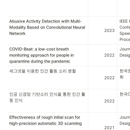
Abusive Activity Detection with Multi-
IEEE I
Modality Based on Convolutional Neural
Confe
2023
Network
Speec
Proce
COVID-Beat: a low-cost breath
Journ
monitoring approach for people in
2022
Desig
quarantine during the pandemic
세그넷을 이용한 인간 활동 소리 분할
한국
회
2022
인공 신경망 기반소리 인식을 통한 인간 활
한국
동 인식
2022
Effectiveness of rough initial scan for
Journ
high-precision automatic 3D scanning
Desig
2021