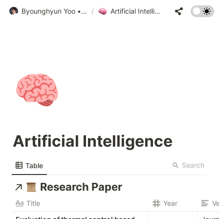
Byounghyun Yoo • 유병현
/
Artificial Intelligence
🧠
Artificial Intelligence
Search
Table
Research Paper
Title
Year
V