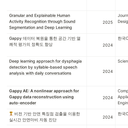
Granular and Explainable Human
Journ
Activity Recognition through Sound
Desig
2025
Segmentation and Deep Learning
Gappy 데이터 복원을 통한 공간 기반 열
한국C
쾌적 평가의 정확도 향상
2024
Deep learning approach for dysphagia
Scien
detection by syllable-based speech
2024
analysis with daily conversations
Gappy AE: A nonlinear approach for
Compu
Gappy data reconstruction using
Appli
2024
auto-encoder
Engin
비전 기반 안면 특징점 검출을 이용한
한국
2024
실시간 안면마비 자동 진단