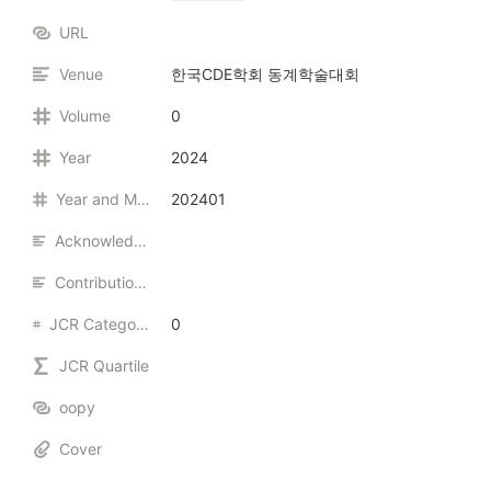
URL
Venue
한국CDE학회 동계학술대회
Volume
0
Year
2024
Year and Month
202401
Acknowledgments
Contribution Ratio
JCR Category Ranking (Top %)
0
JCR Quartile
oopy
Cover