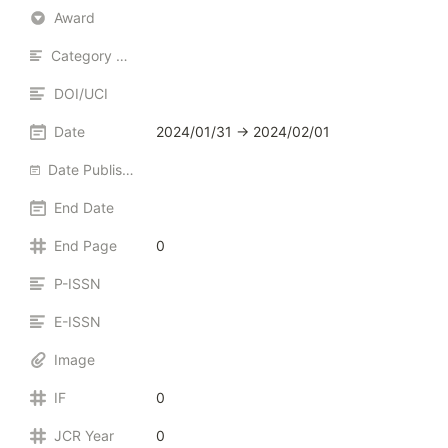
Award
Category Name
DOI/UCI
Date
2024/01/31 → 2024/02/01
Date Published Online
End Date
End Page
0
P-ISSN
E-ISSN
Image
IF
0
JCR Year
0