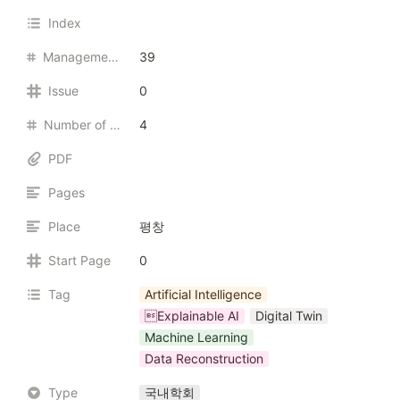
Index
Management Number
39
Issue
0
Number of Authors
4
PDF
Pages
Place
평창
Start Page
0
Tag
Artificial Intelligence
Explainable AI
Digital Twin
Machine Learning
Data Reconstruction
Type
국내학회