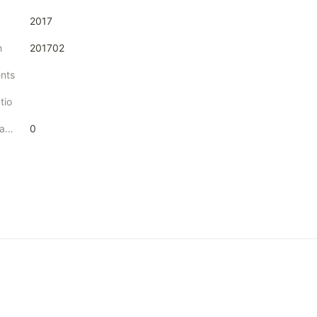
2017
h
201702
nts
tio
JCR Category Ranking (Top %)
0