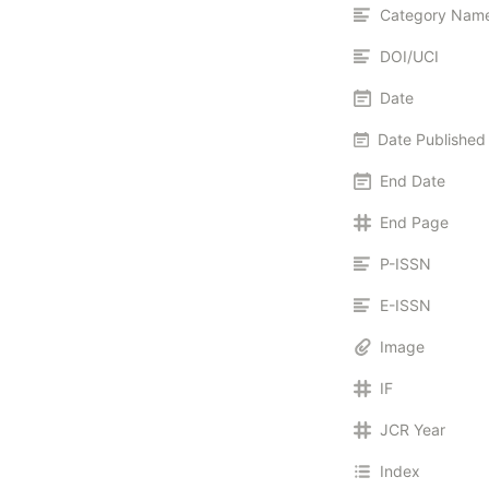
Category Nam
DOI/UCI
Date
End Date
End Page
P-ISSN
E-ISSN
Image
IF
JCR Year
Index