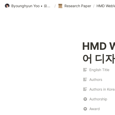
Byounghyun Yoo • 유병현
/
Research Paper
/
HMD 
어 디
English Title
Authors
Authors in Kor
Authorship
Award