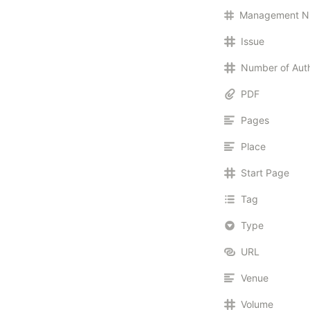
Issue
Number of Aut
PDF
Pages
Place
Start Page
Tag
Type
URL
Venue
Volume