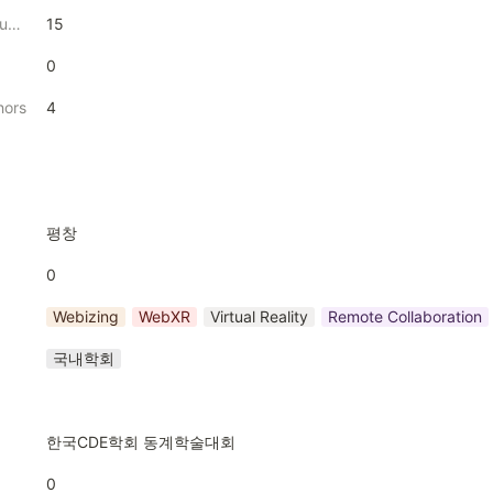
Management Number
15
0
hors
4
평창
0
Webizing
WebXR
Virtual Reality
Remote Collaboration
국내학회
한국CDE학회 동계학술대회
0