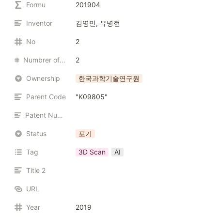
Formu
201904
Inventor
김영민, 유병현
No
2
Numbrer of Inventors
2
Ownership
한국과학기술연구원
Parent Code
"K09805"
Patent Number
Status
포기
Tag
3D Scan
AI
Title 2
URL
Year
2019